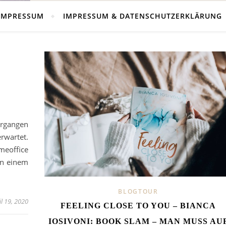
IMPRESSUM
IMPRESSUM & DATENSCHUTZERKLÄRUNG
ergangen
erwartet.
meoffice
in einem
BLOGTOUR
il 19, 2020
FEELING CLOSE TO YOU – BIANCA
IOSIVONI: BOOK SLAM – MAN MUSS AU