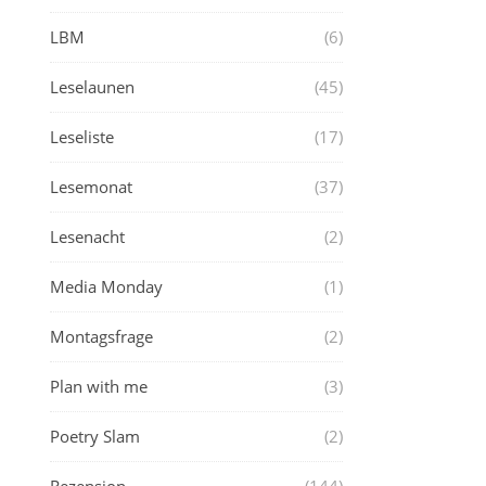
LBM
(6)
Leselaunen
(45)
Leseliste
(17)
Lesemonat
(37)
Lesenacht
(2)
Media Monday
(1)
Montagsfrage
(2)
Plan with me
(3)
Poetry Slam
(2)