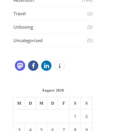
Rezension
(144)
Travel
(2)
Unboxing
(3)
Uncategorized
(5)
August 2026
M
D
M
D
F
S
S
1
2
3
4
5
6
7
8
9