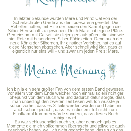
In letzter Sekunde wurden Mare und Prinz Cal von der
Scharlachroten Garde aus der Todesarena gerettet. Die
Rebellen hoffen, mit Hilfe der beiden den Kampf gegen die
Silber-Herrschaft zu gewinnen. Doch Mare hat eigene Pläne.
Gemeinsam mit Cal will sie diejenigen aufspüren, die sind wie
sie: Rote mit besonderen Silber-Fähigkeiten. Denn auch der
neue König der Silbernen, ihr einstiger Verlobter, hat es auf
diese Menschen abgesehen. Aber schnell wird klar, dass er
eigentlich nur eins will – und zwar um jeden Preis: Mare.
Ich bin ja ein sehr großer Fan von dem ersten Band gewesen,
vor allem von dem Ende welcher noch einmal so ein richtiger
Höhepunkt von dem Buch war und dadurch dafür sorgte, dass
man unbedingt den zweiten Teil Lesen will. Ich wusste ja
schon vorher, dass es 3 Teile werden würden und habe mir
auch schon gedacht, dass es in diesem Teil nicht zum
Finalkampf kommen würde sondern, dass dieses Buch
ruhiger wird.
Es war schlussendlich auch so, aber dennoch gab es
Momente die mich vollkommen überrascht und teilweise auch
geschockt haben, weil ich nicht gedacht habe, dass sich das