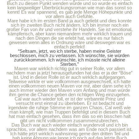
Buch zu diesen Punkt wenden würde und so wurde es einfach
kein langweiliger Überbrückungsroman wie man das sonst so
kennt! Es war spannend, es gab jede Menge Höhepunkte und
vor allem auch Gefühle.
Mare habe ich im ersten Band ja auch geliebt und dies konnte
sich im zweiten Buch nicht ändern. Ich bin immer noch ein
großer Fan von ihr und verstehe ihr Handeln. Sie ist emotional,
kämpferisch, aber kann niemandem mehr wirklich trauen und
nach den Dingen die sie erlebt hat, wäre es nur falsch
gewesen wenn alles in Ordnung wäre und deswegen war es
einfach perfekt!
“Seltsam, jetzt, wo ich sterbe, haben meine Geister
beschlossen, mich zu verlassen. Ich wünschte, sie würden
zurückkommen. Ich wünschte, ich müsste nicht alleine
Sterben.”
Maven war wirklich richtig gut in seiner Rolle, vor allem
nachdem man ja jetzt herausgefunden hat das er ja der “Böse”
ist. Und in dieser Rolle ist er auch wirklich aufgegangen.
Teilweise wirkte er wie vollkommen ausgewechselt, ich hatte
einen vollkommen neuen Maven vor mir, aber dann sehe ich
auch immer wieder den Maven vom Anfang und man würde
ihm gerne die Chance geben den richtigen Weg einzugehen.
Cal war auch wieder toll, er ist der verbannte Prinz und
versucht erst einmal zu überleben. Er ist bedacht und
irgendwie die ruhige Stimme im ganzen Chaos, Cal weiß wie
man kämpft, wie man Truppen befehligt und in diesem Buch
hat man einfach gesehen, dass ihm das so ein bisschen halt
gibt um nicht vollkommen zusammenzubrechen.
Das Buch war auch wieder einfach wundervoll und ich bin
sprachlos, vor allem nachdem was am Ende noch passiert ist.
Ich hätte jetzt wirklich wahnsinnig gerne den dritten Teil und
hab keine Ahnung wie lange ich noch auf das letzte Buch