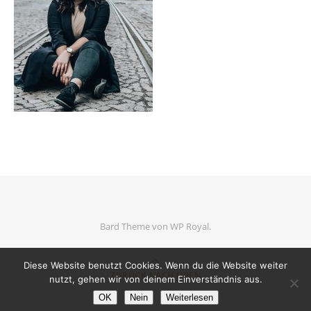
Bard Theme von
WP Royal
.
Diese Website benutzt Cookies. Wenn du die Website weiter
ZURÜCK NACH OBEN
nutzt, gehen wir von deinem Einverständnis aus.
OK
Nein
Weiterlesen